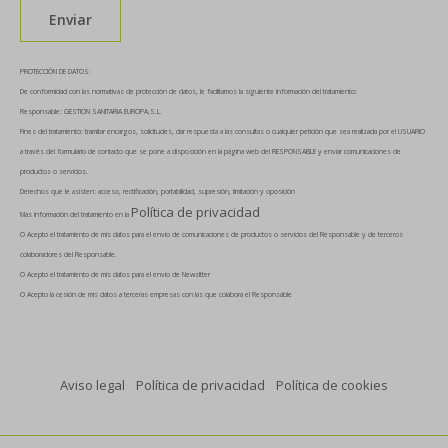
PROTECCIÓN DE DATOS:
De conformidad con las normativas de protección de datos, le facilitamos la siguiente información del tratamiento:
Responsable: GESTION SANITARIA EUROPA,S.L.
Fines del tratamiento: tramitar encargos, solicitudes, dar respuesta a las consultas o cualquier petición que sea realizada por el USUARIO
a través del formulario de contacto que se pone a disposición en la página web del RESPONSABLE y enviar comunicaciones de
productos o servicios.
Derechos que le asisten: acceso, rectificación, portabilidad, supresión, limitación y oposición
Política de privacidad
Más información del tratamiento en la
O Acepto el tratamiento de mis datos para el envío de comunicaciones de productos o servicios del Responsable y de terceros
colaboradores del Responsable.
O Acepto el tratamiento de mis datos para el envío de Newsltter
O Acepto la cesión de mis datos a terceras empresas con las que colabora el Responsable
Aviso legal
Política de privacidad
Política de cookies