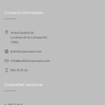
Contacto Información
Avda España 26.
La Línea de la Concepción
Cádiz
policlinicaeuropa.com
info@policlinicaeuropa.com
956 76 05 26
Compañías Sanitarias
DKV Salud