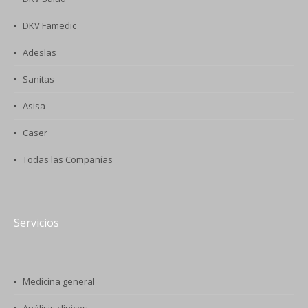
DKV Famedic
Adeslas
Sanitas
Asisa
Caser
Todas las Compañías
Servicios
Medicina general
Análisis clínicos