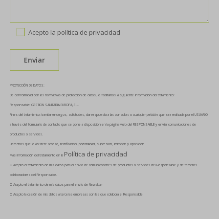
Acepto la
política de privacidad
PROTECCIÓN DE DATOS:
De conformidad con las normativas de protección de datos, le facilitamos la siguiente información del tratamiento:
Responsable: GESTION SANITARIA EUROPA,S.L.
Fines del tratamiento: tramitar encargos, solicitudes, dar respuesta a las consultas o cualquier petición que sea realizada por el USUARIO
a través del formulario de contacto que se pone a disposición en la página web del RESPONSABLE y enviar comunicaciones de
productos o servicios.
Derechos que le asisten: acceso, rectificación, portabilidad, supresión, limitación y oposición
Política de privacidad
Más información del tratamiento en la
O Acepto el tratamiento de mis datos para el envío de comunicaciones de productos o servicios del Responsable y de terceros
colaboradores del Responsable.
O Acepto el tratamiento de mis datos para el envío de Newsltter
O Acepto la cesión de mis datos a terceras empresas con las que colabora el Responsable