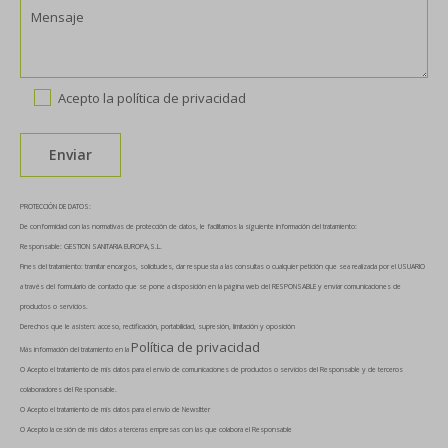
Acepto la
política de privacidad
PROTECCIÓN DE DATOS:
De conformidad con las normativas de protección de datos, le facilitamos la siguiente información del tratamiento:
Responsable: GESTION SANITARIA EUROPA,S.L.
Fines del tratamiento: tramitar encargos, solicitudes, dar respuesta a las consultas o cualquier petición que sea realizada por el USUARIO
a través del formulario de contacto que se pone a disposición en la página web del RESPONSABLE y enviar comunicaciones de
productos o servicios.
Derechos que le asisten: acceso, rectificación, portabilidad, supresión, limitación y oposición
Política de privacidad
Más información del tratamiento en la
O Acepto el tratamiento de mis datos para el envío de comunicaciones de productos o servicios del Responsable y de terceros
colaboradores del Responsable.
O Acepto el tratamiento de mis datos para el envío de Newsltter
O Acepto la cesión de mis datos a terceras empresas con las que colabora el Responsable