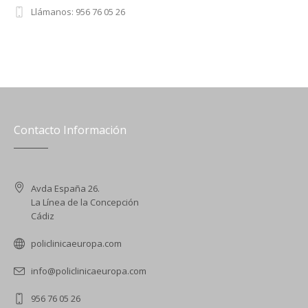
Llámanos: 956 76 05 26
Contacto Información
Avda España 26.
La Línea de la Concepción
Cádiz
policlinicaeuropa.com
info@policlinicaeuropa.com
956 76 05 26