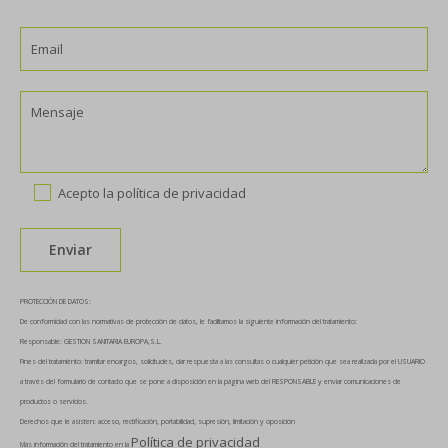
Acepto la
política de privacidad
PROTECCIÓN DE DATOS:
De conformidad con las normativas de protección de datos, le facilitamos la siguiente información del tratamiento:
Responsable: GESTION SANITARIA EUROPA,S.L.
Fines del tratamiento: tramitar encargos, solicitudes, dar respuesta a las consultas o cualquier petición que sea realizada por el USUARIO
a través del formulario de contacto que se pone a disposición en la página web del RESPONSABLE y enviar comunicaciones de
productos o servicios.
Derechos que le asisten: acceso, rectificación, portabilidad, supresión, limitación y oposición
Política de privacidad
Más información del tratamiento en la