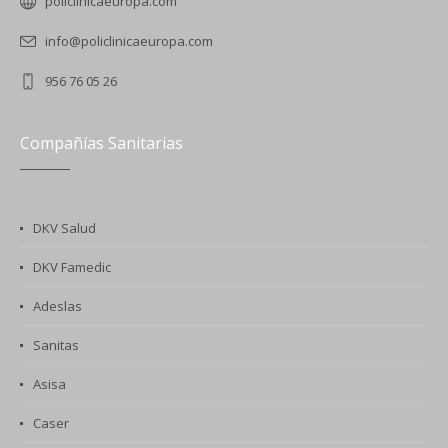
policlinicaeuropa.com
info@policlinicaeuropa.com
956 76 05 26
Compañías Sanitarias
DKV Salud
DKV Famedic
Adeslas
Sanitas
Asisa
Caser