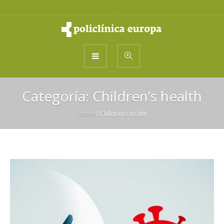
Categoría:
Children’s health
Home
/
Children’s health