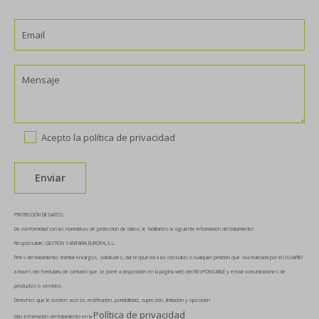
Acepto la
política de privacidad
PROTECCIÓN DE DATOS:
De conformidad con las normativas de protección de datos, le facilitamos la siguiente información del tratamiento:
Responsable: GESTION SANITARIA EUROPA,S.L.
Fines del tratamiento: tramitar encargos, solicitudes, dar respuesta a las consultas o cualquier petición que sea realizada por el USUARIO
a través del formulario de contacto que se pone a disposición en la página web del RESPONSABLE y enviar comunicaciones de
productos o servicios.
Derechos que le asisten: acceso, rectificación, portabilidad, supresión, limitación y oposición
Política de privacidad
Más información del tratamiento en la