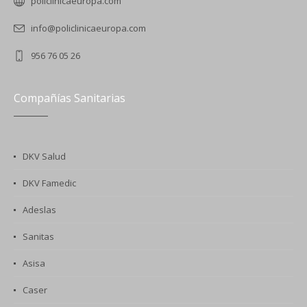
policlinicaeuropa.com
info@policlinicaeuropa.com
956 76 05 26
Compañías Sanitarias
DKV Salud
DKV Famedic
Adeslas
Sanitas
Asisa
Caser