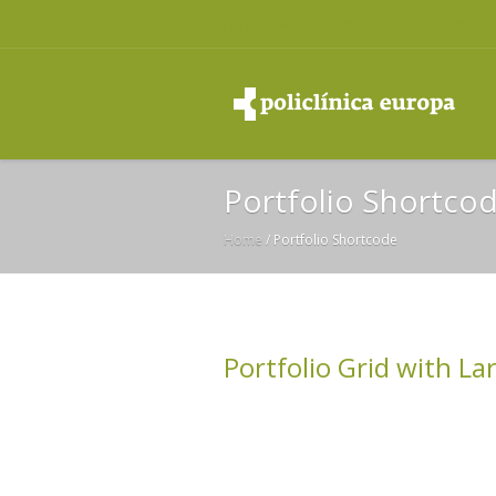
FAQ
Solicita una cita
Contacto
info@p
Portfolio Shortco
Home
/
Portfolio Shortcode
Portfolio Grid with La