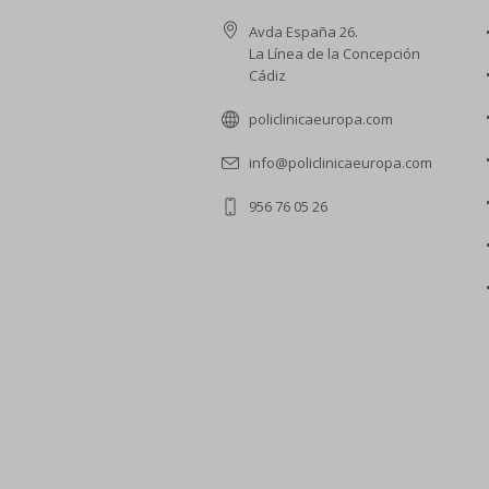
Avda España 26.
La Línea de la Concepción
Cádiz
policlinicaeuropa.com
info@policlinicaeuropa.com
956 76 05 26