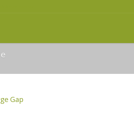
oliclinicaeuropa.com
de
rge Gap