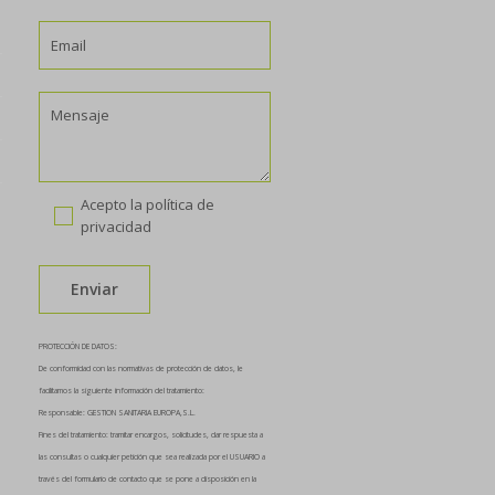
Acepto la
política de
privacidad
PROTECCIÓN DE DATOS:
De conformidad con las normativas de protección de datos, le
facilitamos la siguiente información del tratamiento:
Responsable: GESTION SANITARIA EUROPA,S.L.
Fines del tratamiento: tramitar encargos, solicitudes, dar respuesta a
las consultas o cualquier petición que sea realizada por el USUARIO a
través del formulario de contacto que se pone a disposición en la